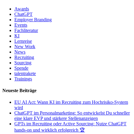
Awards
ChatGPT
Employer Branding
Events
Fachliteratur
KI
Lernreise
New Work
News
Recruiting
Sourcing
Spende
talentrakete
Trainings
Neueste Beiträge
EU AI Act: Wann KI im Recruiting zum Hochrisiko-System
wird
ChatGPT im Personalmarketing: So entwickelst Du schneller
eine klare EVP und stärkere Stellenanzeigen
GPTs im Recruiting oder Active Sourcing: Nutze ChatGPT
hands-on und wirklich erfolgreich 🏆