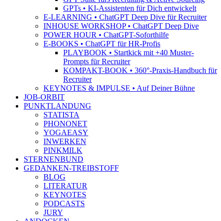
GPTs • KI-Assistenten für Dich entwickelt
E-LEARNING • ChatGPT Deep Dive für Recruiter
INHOUSE WORKSHOP • ChatGPT Deep Dive
POWER HOUR • ChatGPT-Soforthilfe
E-BOOKS • ChatGPT für HR-Profis
PLAYBOOK • Startkick mit +40 Muster-
Prompts für Recruiter
KOMPAKT-BOOK • 360°-Praxis-Handbuch für
Recruiter
KEYNOTES & IMPULSE • Auf Deiner Bühne
JOB-ORBIT
PUNKTLANDUNG
STATISTA
PHONONET
YOGAEASY
INWERKEN
PINKMILK
STERNENBUND
GEDANKEN-TREIBSTOFF
BLOG
LITERATUR
KEYNOTES
PODCASTS
JURY