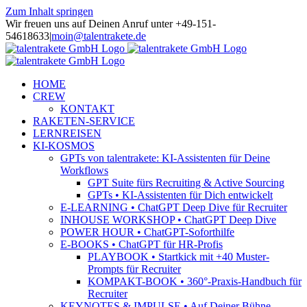
Zum Inhalt springen
Wir freuen uns auf Deinen Anruf unter +49-151-
54618633
|
moin@talentrakete.de
HOME
CREW
KONTAKT
RAKETEN-SERVICE
LERNREISEN
KI-KOSMOS
GPTs von talentrakete: KI-Assistenten für Deine
Workflows
GPT Suite fürs Recruiting & Active Sourcing
GPTs • KI-Assistenten für Dich entwickelt
E-LEARNING • ChatGPT Deep Dive für Recruiter
INHOUSE WORKSHOP • ChatGPT Deep Dive
POWER HOUR • ChatGPT-Soforthilfe
E-BOOKS • ChatGPT für HR-Profis
PLAYBOOK • Startkick mit +40 Muster-
Prompts für Recruiter
KOMPAKT-BOOK • 360°-Praxis-Handbuch für
Recruiter
KEYNOTES & IMPULSE • Auf Deiner Bühne