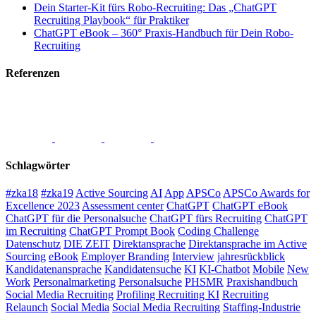
Dein Starter-Kit fürs Robo-Recruiting: Das „ChatGPT
Recruiting Playbook“ für Praktiker
ChatGPT eBook – 360° Praxis-Handbuch für Dein Robo-
Recruiting
Referenzen
Schlagwörter
#zka18
#zka19
Active Sourcing
AI
App
APSCo
APSCo Awards for
Excellence 2023
Assessment center
ChatGPT
ChatGPT eBook
ChatGPT für die Personalsuche
ChatGPT fürs Recruiting
ChatGPT
im Recruiting
ChatGPT Prompt Book
Coding Challenge
Datenschutz
DIE ZEIT
Direktansprache
Direktansprache im Active
Sourcing
eBook
Employer Branding
Interview
jahresrückblick
Kandidatenansprache
Kandidatensuche
KI
KI-Chatbot
Mobile
New
Work
Personalmarketing
Personalsuche
PHSMR
Praxishandbuch
Social Media Recruiting
Profiling Recruiting KI
Recruiting
Relaunch
Social Media
Social Media Recruiting
Staffing-Industrie