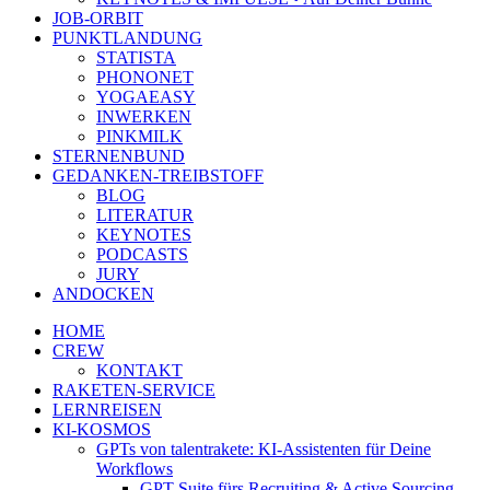
JOB-ORBIT
PUNKTLANDUNG
STATISTA
PHONONET
YOGAEASY
INWERKEN
PINKMILK
STERNENBUND
GEDANKEN-TREIBSTOFF
BLOG
LITERATUR
KEYNOTES
PODCASTS
JURY
ANDOCKEN
HOME
CREW
KONTAKT
RAKETEN-SERVICE
LERNREISEN
KI-KOSMOS
GPTs von talentrakete: KI-Assistenten für Deine
Workflows
GPT Suite fürs Recruiting & Active Sourcing