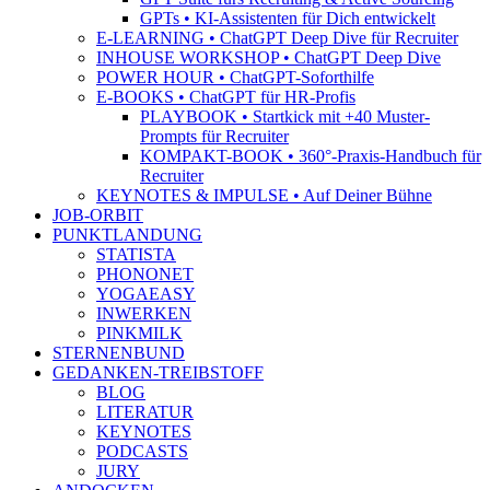
GPTs • KI-Assistenten für Dich entwickelt
E-LEARNING • ChatGPT Deep Dive für Recruiter
INHOUSE WORKSHOP • ChatGPT Deep Dive
POWER HOUR • ChatGPT-Soforthilfe
E-BOOKS • ChatGPT für HR-Profis
PLAYBOOK • Startkick mit +40 Muster-
Prompts für Recruiter
KOMPAKT-BOOK • 360°-Praxis-Handbuch für
Recruiter
KEYNOTES & IMPULSE • Auf Deiner Bühne
JOB-ORBIT
PUNKTLANDUNG
STATISTA
PHONONET
YOGAEASY
INWERKEN
PINKMILK
STERNENBUND
GEDANKEN-TREIBSTOFF
BLOG
LITERATUR
KEYNOTES
PODCASTS
JURY