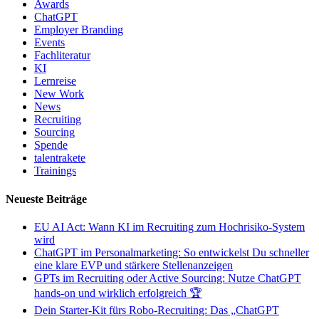
Awards
ChatGPT
Employer Branding
Events
Fachliteratur
KI
Lernreise
New Work
News
Recruiting
Sourcing
Spende
talentrakete
Trainings
Neueste Beiträge
EU AI Act: Wann KI im Recruiting zum Hochrisiko-System
wird
ChatGPT im Personalmarketing: So entwickelst Du schneller
eine klare EVP und stärkere Stellenanzeigen
GPTs im Recruiting oder Active Sourcing: Nutze ChatGPT
hands-on und wirklich erfolgreich 🏆
Dein Starter-Kit fürs Robo-Recruiting: Das „ChatGPT