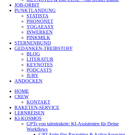
JOB-ORBIT
PUNKTLANDUNG
STATISTA
PHONONET
YOGAEASY
INWERKEN
PINKMILK
STERNENBUND
GEDANKEN-TREIBSTOFF
BLOG
LITERATUR
KEYNOTES
PODCASTS
JURY
ANDOCKEN
HOME
CREW
KONTAKT
RAKETEN-SERVICE
LERNREISEN
KI-KOSMOS
GPTs von talentrakete: KI-Assistenten für Deine
Workflows
GPT Suite fürs Recruiting & Active Sourcing