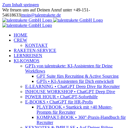
Zum Inhalt springen
Wir freuen uns auf Deinen Anruf unter +49-151-
54618633
|
moin@talentrakete.de
HOME
CREW
KONTAKT
RAKETEN-SERVICE
LERNREISEN
KI-KOSMOS
GPTs von talentrakete: KI-Assistenten für Deine
Workflows
GPT Suite fürs Recruiting & Active Sourcing
GPTs • KI-Assistenten für Dich entwickelt
E-LEARNING • ChatGPT Deep Dive für Recruiter
INHOUSE WORKSHOP • ChatGPT Deep Dive
POWER HOUR • ChatGPT-Soforthilfe
E-BOOKS • ChatGPT für HR-Profis
PLAYBOOK • Startkick mit +40 Muster-
Prompts für Recruiter
KOMPAKT-BOOK • 360°-Praxis-Handbuch für
Recruiter
KEYNOTES & IMPULSE • Auf Deiner Bühne