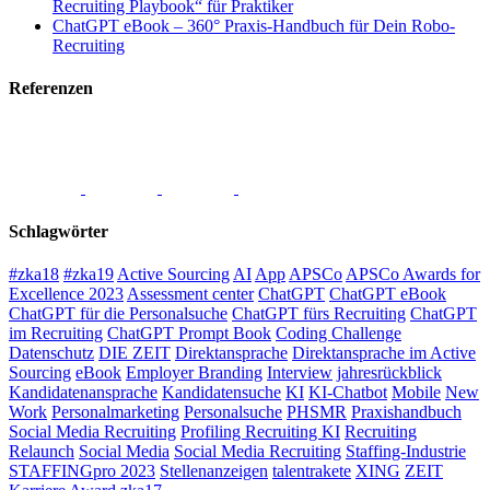
Recruiting Playbook“ für Praktiker
ChatGPT eBook – 360° Praxis-Handbuch für Dein Robo-
Recruiting
Referenzen
Schlagwörter
#zka18
#zka19
Active Sourcing
AI
App
APSCo
APSCo Awards for
Excellence 2023
Assessment center
ChatGPT
ChatGPT eBook
ChatGPT für die Personalsuche
ChatGPT fürs Recruiting
ChatGPT
im Recruiting
ChatGPT Prompt Book
Coding Challenge
Datenschutz
DIE ZEIT
Direktansprache
Direktansprache im Active
Sourcing
eBook
Employer Branding
Interview
jahresrückblick
Kandidatenansprache
Kandidatensuche
KI
KI-Chatbot
Mobile
New
Work
Personalmarketing
Personalsuche
PHSMR
Praxishandbuch
Social Media Recruiting
Profiling Recruiting KI
Recruiting
Relaunch
Social Media
Social Media Recruiting
Staffing-Industrie
STAFFINGpro 2023
Stellenanzeigen
talentrakete
XING
ZEIT