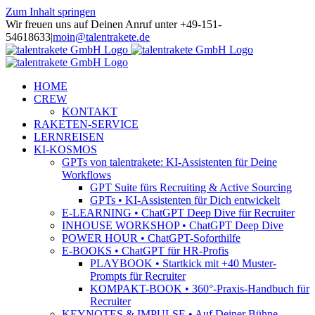
Zum Inhalt springen
Wir freuen uns auf Deinen Anruf unter +49-151-
54618633
|
moin@talentrakete.de
HOME
CREW
KONTAKT
RAKETEN-SERVICE
LERNREISEN
KI-KOSMOS
GPTs von talentrakete: KI-Assistenten für Deine
Workflows
GPT Suite fürs Recruiting & Active Sourcing
GPTs • KI-Assistenten für Dich entwickelt
E-LEARNING • ChatGPT Deep Dive für Recruiter
INHOUSE WORKSHOP • ChatGPT Deep Dive
POWER HOUR • ChatGPT-Soforthilfe
E-BOOKS • ChatGPT für HR-Profis
PLAYBOOK • Startkick mit +40 Muster-
Prompts für Recruiter
KOMPAKT-BOOK • 360°-Praxis-Handbuch für
Recruiter
KEYNOTES & IMPULSE • Auf Deiner Bühne