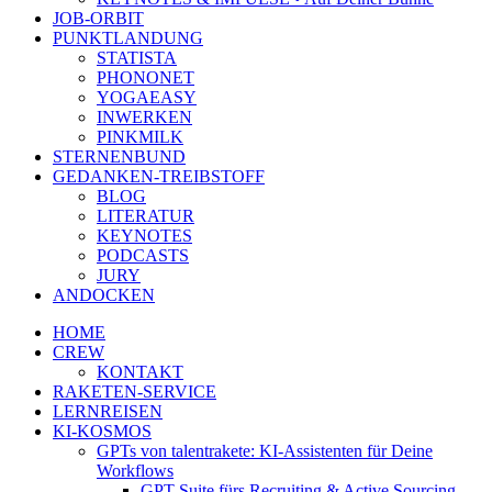
JOB-ORBIT
PUNKTLANDUNG
STATISTA
PHONONET
YOGAEASY
INWERKEN
PINKMILK
STERNENBUND
GEDANKEN-TREIBSTOFF
BLOG
LITERATUR
KEYNOTES
PODCASTS
JURY
ANDOCKEN
HOME
CREW
KONTAKT
RAKETEN-SERVICE
LERNREISEN
KI-KOSMOS
GPTs von talentrakete: KI-Assistenten für Deine
Workflows
GPT Suite fürs Recruiting & Active Sourcing