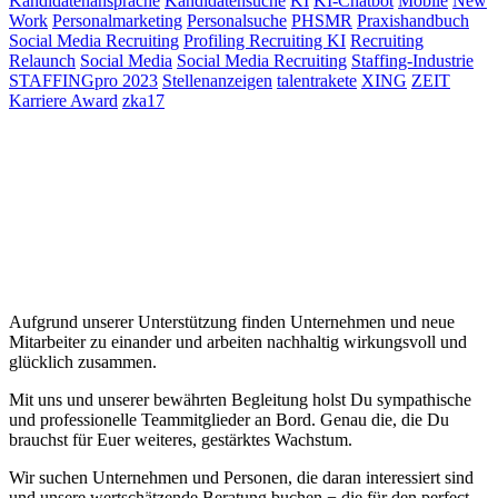
Kandidatenansprache
Kandidatensuche
KI
KI-Chatbot
Mobile
New
Work
Personalmarketing
Personalsuche
PHSMR
Praxishandbuch
Social Media Recruiting
Profiling Recruiting KI
Recruiting
Relaunch
Social Media
Social Media Recruiting
Staffing-Industrie
STAFFINGpro 2023
Stellenanzeigen
talentrakete
XING
ZEIT
Karriere Award
zka17
Aufgrund unserer Unterstützung finden Unternehmen und neue
Mitarbeiter zu einander und arbeiten nachhaltig wirkungsvoll und
glücklich zusammen.
Mit uns und unserer bewährten Begleitung holst Du sympathische
und professionelle Teammitglieder an Bord. Genau die, die Du
brauchst für Euer weiteres, gestärktes Wachstum.
Wir suchen Unternehmen und Personen, die daran interessiert sind
und unsere wertschätzende Beratung buchen − die für den perfect