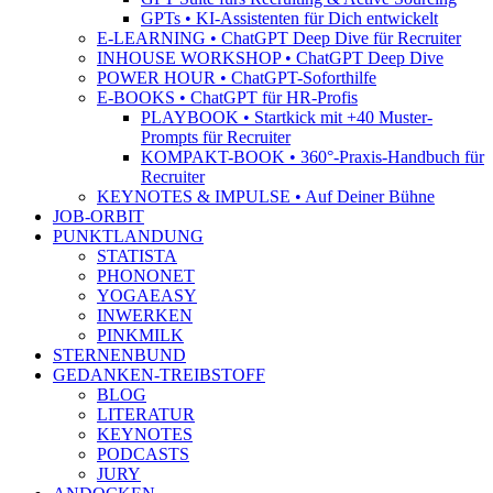
GPTs • KI-Assistenten für Dich entwickelt
E-LEARNING • ChatGPT Deep Dive für Recruiter
INHOUSE WORKSHOP • ChatGPT Deep Dive
POWER HOUR • ChatGPT-Soforthilfe
E-BOOKS • ChatGPT für HR-Profis
PLAYBOOK • Startkick mit +40 Muster-
Prompts für Recruiter
KOMPAKT-BOOK • 360°-Praxis-Handbuch für
Recruiter
KEYNOTES & IMPULSE • Auf Deiner Bühne
JOB-ORBIT
PUNKTLANDUNG
STATISTA
PHONONET
YOGAEASY
INWERKEN
PINKMILK
STERNENBUND
GEDANKEN-TREIBSTOFF
BLOG
LITERATUR
KEYNOTES
PODCASTS
JURY