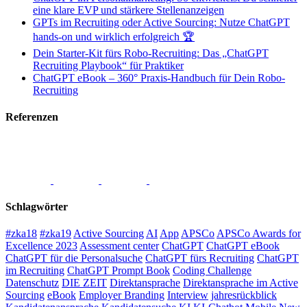
eine klare EVP und stärkere Stellenanzeigen
GPTs im Recruiting oder Active Sourcing: Nutze ChatGPT
hands-on und wirklich erfolgreich 🏆
Dein Starter-Kit fürs Robo-Recruiting: Das „ChatGPT
Recruiting Playbook“ für Praktiker
ChatGPT eBook – 360° Praxis-Handbuch für Dein Robo-
Recruiting
Referenzen
Schlagwörter
#zka18
#zka19
Active Sourcing
AI
App
APSCo
APSCo Awards for
Excellence 2023
Assessment center
ChatGPT
ChatGPT eBook
ChatGPT für die Personalsuche
ChatGPT fürs Recruiting
ChatGPT
im Recruiting
ChatGPT Prompt Book
Coding Challenge
Datenschutz
DIE ZEIT
Direktansprache
Direktansprache im Active
Sourcing
eBook
Employer Branding
Interview
jahresrückblick