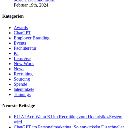
Februar 19th, 2024
Kategorien
Awards
ChatGPT
Employer Branding
Events
Fachliteratur
KI
Lernreise
New Work
News
Recruiting
Sourcing
Spende
talentrakete
Trainings
Neueste Beiträge
EU AI Act: Wann KI im Recruiting zum Hochrisiko-System
wird
ChatGPT im Personalmarketing: So entwickelst Du schneller