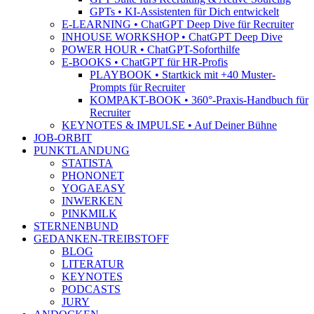
GPTs • KI-Assistenten für Dich entwickelt
E-LEARNING • ChatGPT Deep Dive für Recruiter
INHOUSE WORKSHOP • ChatGPT Deep Dive
POWER HOUR • ChatGPT-Soforthilfe
E-BOOKS • ChatGPT für HR-Profis
PLAYBOOK • Startkick mit +40 Muster-
Prompts für Recruiter
KOMPAKT-BOOK • 360°-Praxis-Handbuch für
Recruiter
KEYNOTES & IMPULSE • Auf Deiner Bühne
JOB-ORBIT
PUNKTLANDUNG
STATISTA
PHONONET
YOGAEASY
INWERKEN
PINKMILK
STERNENBUND
GEDANKEN-TREIBSTOFF
BLOG
LITERATUR
KEYNOTES
PODCASTS
JURY