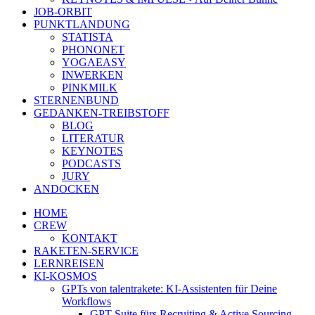
JOB-ORBIT
PUNKTLANDUNG
STATISTA
PHONONET
YOGAEASY
INWERKEN
PINKMILK
STERNENBUND
GEDANKEN-TREIBSTOFF
BLOG
LITERATUR
KEYNOTES
PODCASTS
JURY
ANDOCKEN
HOME
CREW
KONTAKT
RAKETEN-SERVICE
LERNREISEN
KI-KOSMOS
GPTs von talentrakete: KI-Assistenten für Deine
Workflows
GPT Suite fürs Recruiting & Active Sourcing