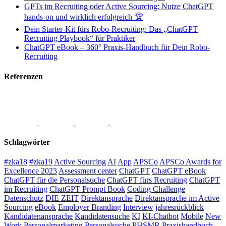
GPTs im Recruiting oder Active Sourcing: Nutze ChatGPT
hands-on und wirklich erfolgreich 🏆
Dein Starter-Kit fürs Robo-Recruiting: Das „ChatGPT
Recruiting Playbook“ für Praktiker
ChatGPT eBook – 360° Praxis-Handbuch für Dein Robo-
Recruiting
Referenzen
Schlagwörter
#zka18
#zka19
Active Sourcing
AI
App
APSCo
APSCo Awards for
Excellence 2023
Assessment center
ChatGPT
ChatGPT eBook
ChatGPT für die Personalsuche
ChatGPT fürs Recruiting
ChatGPT
im Recruiting
ChatGPT Prompt Book
Coding Challenge
Datenschutz
DIE ZEIT
Direktansprache
Direktansprache im Active
Sourcing
eBook
Employer Branding
Interview
jahresrückblick
Kandidatenansprache
Kandidatensuche
KI
KI-Chatbot
Mobile
New
Work
Personalmarketing
Personalsuche
PHSMR
Praxishandbuch