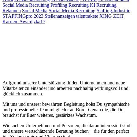
Social Media Recruiting
Profiling Recruiting KI
Recruiting
Relaunch
Social Media
Social Media Recruiting
Staffing-Industrie
STAFFINGpro 2023
Stellenanzeigen
talentrakete
XING
ZEIT
Karriere Award
zka17
Aufgrund unserer Unterstützung finden Unternehmen und neue
Mitarbeiter zu einander und arbeiten nachhaltig wirkungsvoll und
glücklich zusammen.
Mit uns und unserer bewährten Begleitung holst Du sympathische
und professionelle Teammitglieder an Bord. Genau die, die Du
brauchst für Euer weiteres, gestärktes Wachstum.
Wir suchen Unternehmen und Personen, die daran interessiert sind
und unsere wertschätzende Beratung buchen − die für den perfect
Fit, Zeitersparnis und Charme steht.