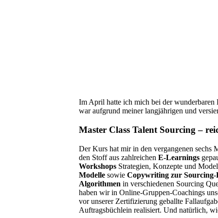
Im April hatte ich mich bei der wunderbare
war aufgrund meiner langjährigen und versie
Master Class Talent Sourcing – rei
Der Kurs hat mir in den vergangenen sechs M
den Stoff aus zahlreichen
E-Learnings
gepau
Workshops
Strategien, Konzepte und Modelle
Modelle
sowie
Copywriting zur Sourcing
Algorithmen
in verschiedenen Sourcing Que
haben wir in Online-Gruppen-Coachings unser
vor unserer Zertifizierung geballte Fallaufga
Auftragsbüchlein realisiert. Und natürlich, w