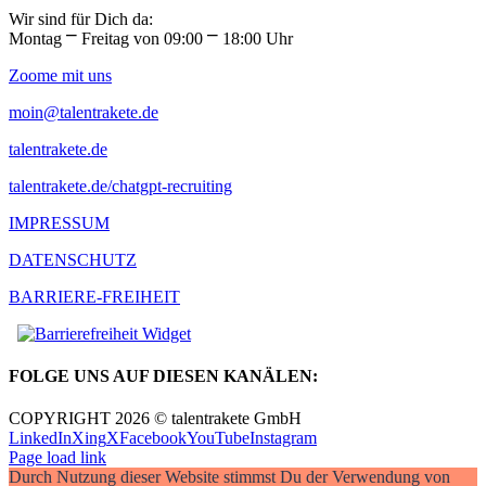
Wir sind für Dich da:
Montag ⎻ Freitag von 09:00 ⎻ 18:00 Uhr
Zoome mit uns
moin@talentrakete.de
talentrakete.de
talentrakete.de/chatgpt-recruiting
IMPRESSUM
DATENSCHUTZ
BARRIERE-FREIHEIT
FOLGE UNS AUF DIESEN KANÄLEN:
COPYRIGHT 2026 © talentrakete GmbH
LinkedIn
Xing
X
Facebook
YouTube
Instagram
Page load link
Durch Nutzung dieser Website stimmst Du der Verwendung von