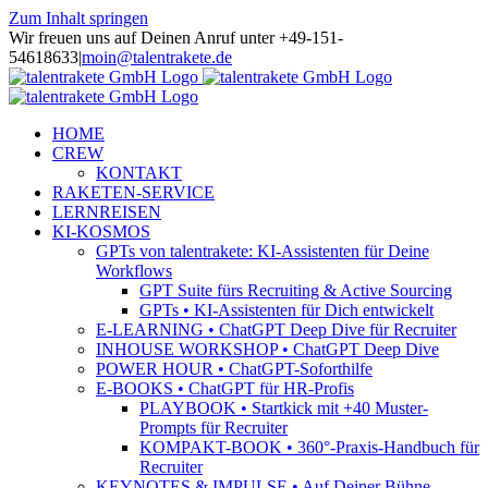
Zum Inhalt springen
Wir freuen uns auf Deinen Anruf unter +49-151-
54618633
|
moin@talentrakete.de
HOME
CREW
KONTAKT
RAKETEN-SERVICE
LERNREISEN
KI-KOSMOS
GPTs von talentrakete: KI-Assistenten für Deine
Workflows
GPT Suite fürs Recruiting & Active Sourcing
GPTs • KI-Assistenten für Dich entwickelt
E-LEARNING • ChatGPT Deep Dive für Recruiter
INHOUSE WORKSHOP • ChatGPT Deep Dive
POWER HOUR • ChatGPT-Soforthilfe
E-BOOKS • ChatGPT für HR-Profis
PLAYBOOK • Startkick mit +40 Muster-
Prompts für Recruiter
KOMPAKT-BOOK • 360°-Praxis-Handbuch für
Recruiter
KEYNOTES & IMPULSE • Auf Deiner Bühne