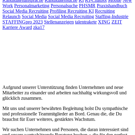
Kandidatenansprache
Kandidatensuche
KI
KI-Chatbot
Mobile
New
Work
Personalmarketing
Personalsuche
PHSMR
Praxishandbuch
Social Media Recruiting
Profiling Recruiting KI
Recruiting
Relaunch
Social Media
Social Media Recruiting
Staffing-Industrie
STAFFINGpro 2023
Stellenanzeigen
talentrakete
XING
ZEIT
Karriere Award
zka17
Aufgrund unserer Unterstützung finden Unternehmen und neue
Mitarbeiter zu einander und arbeiten nachhaltig wirkungsvoll und
glücklich zusammen.
Mit uns und unserer bewährten Begleitung holst Du sympathische
und professionelle Teammitglieder an Bord. Genau die, die Du
brauchst für Euer weiteres, gestärktes Wachstum.
Wir suchen Unternehmen und Personen, die daran interessiert sind
und unsere wertschätzende Beratung buchen − die für den perfect