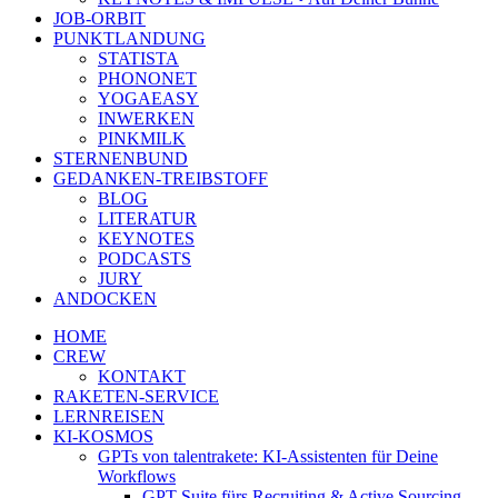
JOB-ORBIT
PUNKTLANDUNG
STATISTA
PHONONET
YOGAEASY
INWERKEN
PINKMILK
STERNENBUND
GEDANKEN-TREIBSTOFF
BLOG
LITERATUR
KEYNOTES
PODCASTS
JURY
ANDOCKEN
HOME
CREW
KONTAKT
RAKETEN-SERVICE
LERNREISEN
KI-KOSMOS
GPTs von talentrakete: KI-Assistenten für Deine
Workflows
GPT Suite fürs Recruiting & Active Sourcing