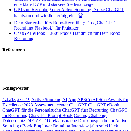
eine klare EVP und stärkere Stellenanzeigen
GPTs im Recruiting oder Active Sourcing: Nutze ChatGPT
hands-on und wirklich erfolgreich 🏆
Dein Starter-Kit fürs Robo-Recruiting: Das „ChatGPT
Recruiting Playbook“ für Praktiker
ChatGPT eBook – 360° Praxis-Handbuch für Dein Robo-
Recruiting
Referenzen
Schlagwörter
#zka18
#zka19
Active Sourcing
AI
App
APSCo
APSCo Awards for
Excellence 2023
Assessment center
ChatGPT
ChatGPT eBook
ChatGPT für die Personalsuche
ChatGPT fürs Recruiting
ChatGPT
im Recruiting
ChatGPT Prompt Book
Coding Challenge
Datenschutz
DIE ZEIT
Direktansprache
Direktansprache im Active
Sourcing
eBook
Employer Branding
Interview
jahresrückblick