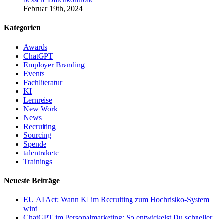
Februar 19th, 2024
Kategorien
Awards
ChatGPT
Employer Branding
Events
Fachliteratur
KI
Lernreise
New Work
News
Recruiting
Sourcing
Spende
talentrakete
Trainings
Neueste Beiträge
EU AI Act: Wann KI im Recruiting zum Hochrisiko-System
wird
ChatGPT im Personalmarketing: So entwickelst Du schneller