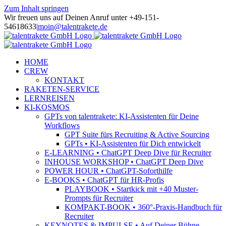
Zum Inhalt springen
Wir freuen uns auf Deinen Anruf unter +49-151-
54618633
|
moin@talentrakete.de
HOME
CREW
KONTAKT
RAKETEN-SERVICE
LERNREISEN
KI-KOSMOS
GPTs von talentrakete: KI-Assistenten für Deine
Workflows
GPT Suite fürs Recruiting & Active Sourcing
GPTs • KI-Assistenten für Dich entwickelt
E-LEARNING • ChatGPT Deep Dive für Recruiter
INHOUSE WORKSHOP • ChatGPT Deep Dive
POWER HOUR • ChatGPT-Soforthilfe
E-BOOKS • ChatGPT für HR-Profis
PLAYBOOK • Startkick mit +40 Muster-
Prompts für Recruiter
KOMPAKT-BOOK • 360°-Praxis-Handbuch für
Recruiter
KEYNOTES & IMPULSE • Auf Deiner Bühne